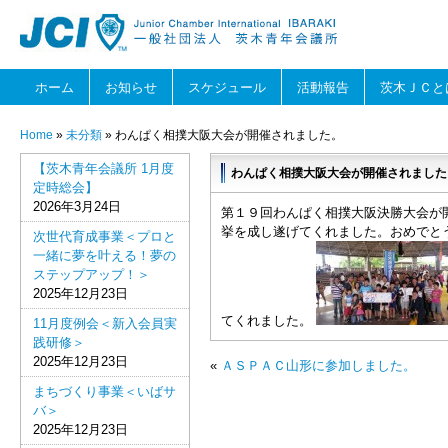
ホーム
お知らせ
スケジュール
活動報告
茨木ＪＣと
Home
»
未分類
» わんぱく相撲大阪大会が開催されました。
【茨木青年会議所 1月度
わんぱく相撲大阪大会が開催されました
定時総会】
2026年3月24日
第１９回わんぱく相撲大阪決勝大会が
挙を成し遂げてくれました。おめでと
次世代育成事業＜プロと
一緒に夢を叶える！夢の
ステップアップ！＞
2025年12月23日
てくれました。
11月度例会＜新入会員実
践研修＞
2025年12月23日
«
ＡＳＰＡＣ山形に参加しました。
まちづくり事業＜いばサ
バ＞
2025年12月23日