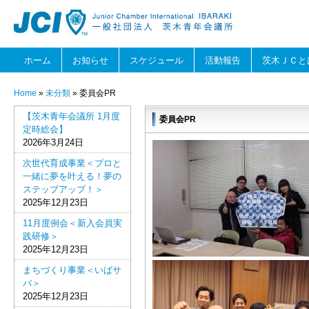
ホーム
お知らせ
スケジュール
活動報告
茨木ＪＣと
Home
»
未分類
» 委員会PR
【茨木青年会議所 1月度
委員会PR
定時総会】
2026年3月24日
次世代育成事業＜プロと
一緒に夢を叶える！夢の
ステップアップ！＞
2025年12月23日
11月度例会＜新入会員実
践研修＞
2025年12月23日
まちづくり事業＜いばサ
バ＞
2025年12月23日