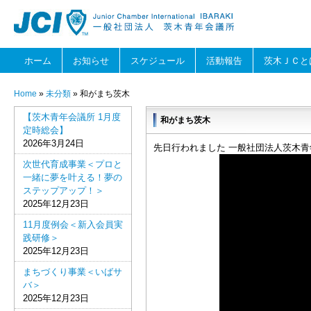
ホーム
お知らせ
スケジュール
活動報告
茨木ＪＣと
Home
»
未分類
» 和がまち茨木
【茨木青年会議所 1月度
和がまち茨木
定時総会】
2026年3月24日
先日行われました 一般社団法人茨木青
次世代育成事業＜プロと
一緒に夢を叶える！夢の
ステップアップ！＞
2025年12月23日
11月度例会＜新入会員実
践研修＞
2025年12月23日
まちづくり事業＜いばサ
バ＞
2025年12月23日