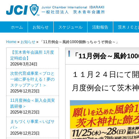
ホーム
お知らせ
スケジュール
活動報告
茨木ＪＣと
Home
»
お知らせ
» 「11月例会～風鈴1000個飾っちゃうぞ例会～」
【茨木青年会議所 1月度
「11月例会～風鈴10
定時総会】
2026年3月24日
１１月２４日にて
次世代育成事業＜プロと
一緒に夢を叶える！夢の
ステップアップ！＞
月度例会にて茨木
2025年12月23日
11月度例会＜新入会員実
践研修＞
2025年12月23日
まちづくり事業＜いばサ
バ＞
2025年12月23日