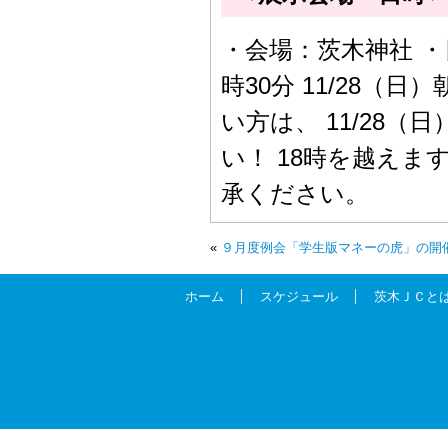
・会場：茨木神社 ・日
時30分 11/28（
い方は、 11/28
い！ 18時を越え
承ください。
«
９月度例会「学生版マネーの虎」の開
ホーム
スケジュール
茨木ＪＣと