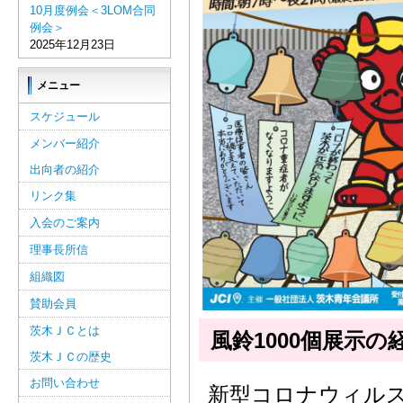
10月度例会＜3LOM合同
例会＞
2025年12月23日
メニュー
スケジュール
メンバー紹介
出向者の紹介
リンク集
入会のご案内
理事長所信
組織図
賛助会員
茨木ＪＣとは
風鈴1000個展示の
茨木ＪＣの歴史
お問い合わせ
新型コロナウィル