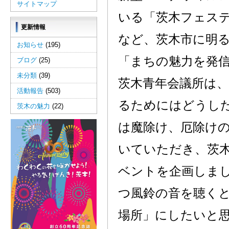
サイトマップ
いる「茨木フェス
更新情報
など、茨木市に明る
お知らせ
(195)
「まちの魅力を発
ブログ
(25)
未分類
(39)
茨木青年会議所は
活動報告
(503)
るためにはどうした
茨木の魅力
(22)
は魔除け、厄除け
いていただき、茨木
ベントを企画しまし
つ風鈴の音を聴く
場所」にしたいと思