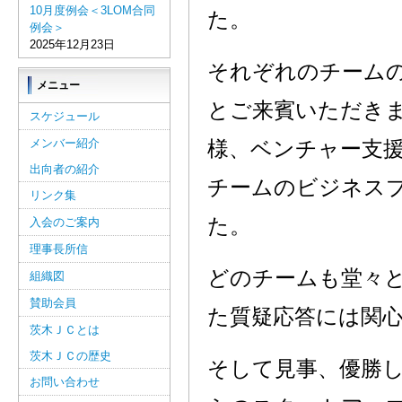
10月度例会＜3LOM合同
た。
例会＞
2025年12月23日
それぞれのチーム
メニュー
とご来賓いただき
スケジュール
メンバー紹介
様、ベンチャー支
出向者の紹介
チームのビジネス
リンク集
た。
入会のご案内
理事長所信
どのチームも堂々
組織図
賛助会員
た質疑応答には関
茨木ＪＣとは
茨木ＪＣの歴史
そして見事、優勝
お問い合わせ