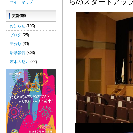
らのスタートアッ
サイトマップ
更新情報
お知らせ
(195)
ブログ
(25)
未分類
(39)
活動報告
(503)
茨木の魅力
(22)