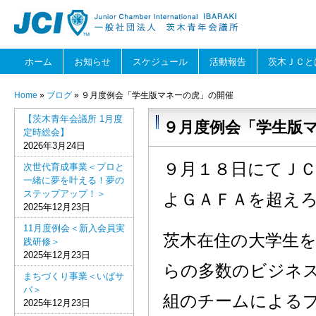
ホーム
お知らせ
スケジュール
活動報告
茨木ＪＣと
Home
»
ブログ
» ９月度例会「学生版マネーの虎」の開催
【茨木青年会議所 1月度
９月度例会「学生版
定時総会】
2026年3月24日
９月１８日にてＪ
次世代育成事業＜プロと
一緒に夢を叶える！夢の
ステップアップ！＞
よＧＡＦＡを超え
2025年12月23日
11月度例会＜新入会員実
茨木在住の大学生
践研修＞
2025年12月23日
らの多数のビジネ
まちづくり事業＜いばサ
バ＞
組のチームによる
2025年12月23日