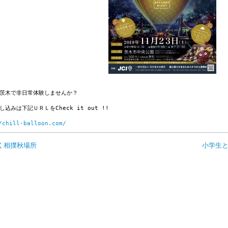
茨木で非日常体験しませんか？

込みは下記ＵＲＬをCheck it out !!

/chill-balloon.com/
く相撲秋場所
小学生