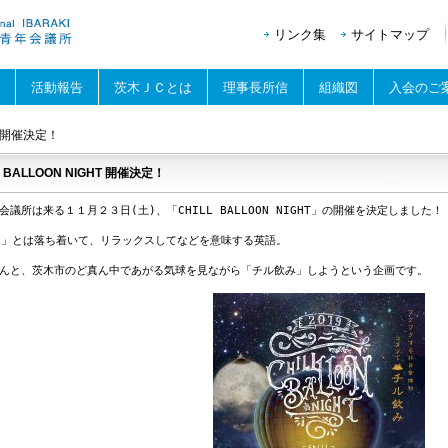
リンク集
サイトマップ
活動報告
茨木ＪＣとは
理事長所信
組織図
入会のご
HT 開催決定！
L BALLOON NIGHT 開催決定！
会議所は来る１１月２３日(土)、「CHILL BALLOON NIGHT」の開催を決定しました！

LL」とは落ち着いて、リラックスしてなどを意味する英語。

んと、茨木市のど真ん中であがる気球を見ながら「チル飲み」しようという企画です。
