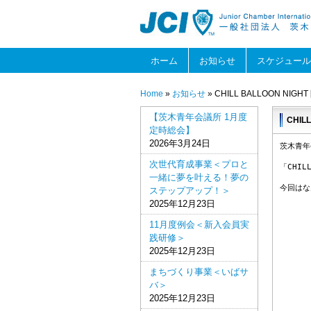
ホーム
お知らせ
スケジュール
Home
»
お知らせ
» CHILL BALLOON NIG
【茨木青年会議所 1月度
CHIL
定時総会】
2026年3月24日
茨木青年
次世代育成事業＜プロと
「CHI
一緒に夢を叶える！夢の
今回はな
ステップアップ！＞
2025年12月23日
11月度例会＜新入会員実
践研修＞
2025年12月23日
まちづくり事業＜いばサ
バ＞
2025年12月23日