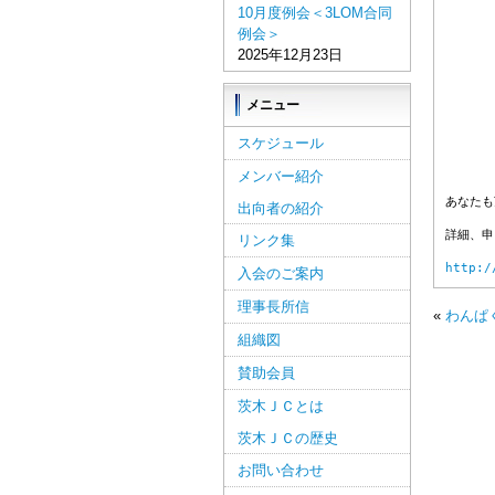
10月度例会＜3LOM合同
例会＞
2025年12月23日
メニュー
スケジュール
メンバー紹介
あなたも
出向者の紹介
詳細、申し
リンク集
http:/
入会のご案内
理事長所信
«
わんぱ
組織図
賛助会員
茨木ＪＣとは
茨木ＪＣの歴史
お問い合わせ