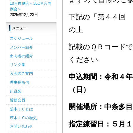
10月度例会＜3LOM合同
例会＞
2025年12月23日
下記の「第４４回
の上
メニュー
スケジュール
記載のＱＲコード
メンバー紹介
出向者の紹介
ください
リンク集
入会のご案内
申込期間：令和４年
理事長所信
（日）
組織図
賛助会員
開催場所：中条多目
茨木ＪＣとは
茨木ＪＣの歴史
指定練習日：５月１
お問い合わせ