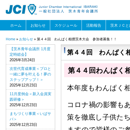
ホーム
お知らせ
スケジュール
活動報告
茨木ＪＣと
Home
»
お知らせ
» 第４４回 わんぱく相撲茨木大会 参加者募集！！
【茨木青年会議所 1月度
第４４回 わんぱく
定時総会】
2026年3月24日
次世代育成事業＜プロと
第４４回わんぱく
一緒に夢を叶える！夢の
ステップアップ！＞
2025年12月23日
本年度もわんぱく
11月度例会＜新入会員実
践研修＞
コロナ禍の影響も
2025年12月23日
まちづくり事業＜いばサ
策を徹底し子供た
バ＞
2025年12月23日
ますので皆様のご