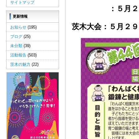
サイトマップ
：５月２８日
更新情報
茨木大会：５月２９
お知らせ
(195)
ブログ
(25)
未分類
(39)
活動報告
(503)
茨木の魅力
(22)