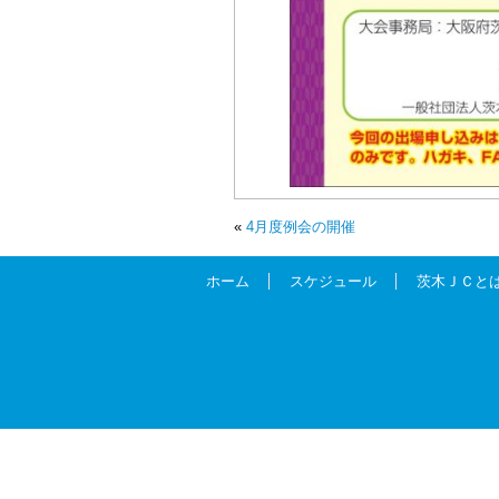
«
4月度例会の開催
ホーム
スケジュール
茨木ＪＣと