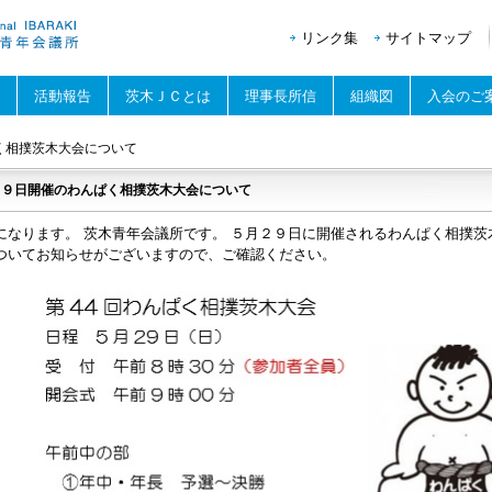
リンク集
サイトマップ
活動報告
茨木ＪＣとは
理事長所信
組織図
入会のご
く相撲茨木大会について
２９日開催のわんぱく相撲茨木大会について
になります。 茨木青年会議所です。 ５月２９日に開催されるわんぱく相撲茨
ついてお知らせがございますので、ご確認ください。