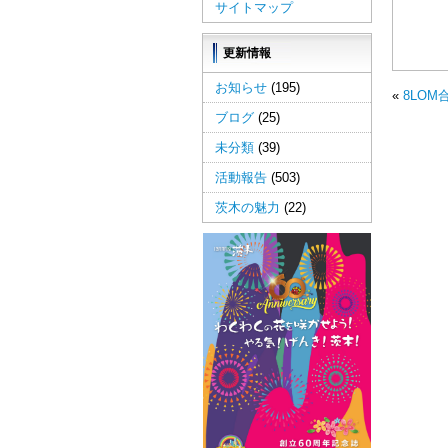
サイトマップ
更新情報
お知らせ
(195)
«
8LO
ブログ
(25)
未分類
(39)
活動報告
(503)
茨木の魅力
(22)