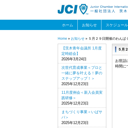
ホーム
お知らせ
スケジュール
Home
»
お知らせ
» ５月２９日開催のわんぱ
【茨木青年会議所 1月度
５月
定時総会】
2026年3月24日
お世話
時間に
次世代育成事業＜プロと
一緒に夢を叶える！夢の
ステップアップ！＞
2025年12月23日
11月度例会＜新入会員実
践研修＞
2025年12月23日
まちづくり事業＜いばサ
バ＞
2025年12月23日