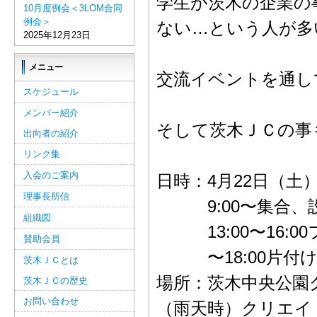
学生が茨木の企業の
10月度例会＜3LOM合同
例会＞
ない…という人が多
2025年12月23日
メニュー
交流イベントを通し
スケジュール
メンバー紹介
そして茨木ＪＣの事
出向者の紹介
リンク集
入会のご案内
日時：4月22日（土
理事長所信
9:00〜集合、
組織図
13:00〜16:0
賛助会員
〜18:00片付
茨木ＪＣとは
場所：茨木中央公園
茨木ＪＣの歴史
お問い合わせ
（雨天時）クリエイ