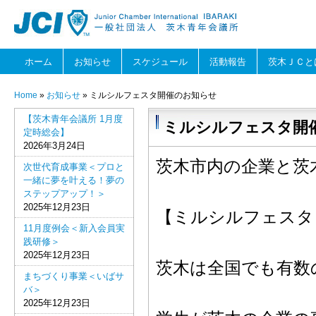
ホーム
お知らせ
スケジュール
活動報告
茨木ＪＣと
Home
»
お知らせ
» ミルシルフェスタ開催のお知らせ
【茨木青年会議所 1月度
ミルシルフェスタ開
定時総会】
2026年3月24日
茨木市内の企業と茨
次世代育成事業＜プロと
一緒に夢を叶える！夢の
ステップアップ！＞
2025年12月23日
【ミルシルフェスタ
11月度例会＜新入会員実
践研修＞
2025年12月23日
茨木は全国でも有数
まちづくり事業＜いばサ
バ＞
2025年12月23日