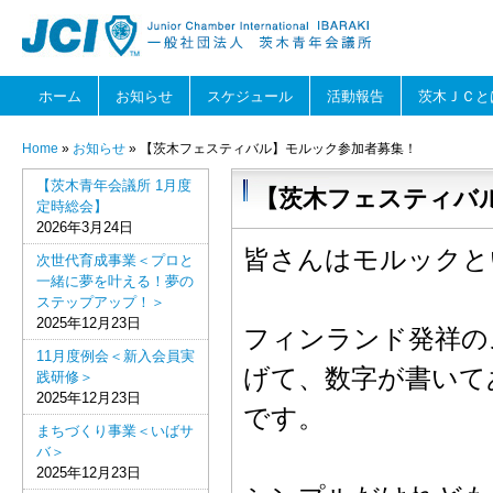
ホーム
お知らせ
スケジュール
活動報告
茨木ＪＣと
Home
»
お知らせ
» 【茨木フェスティバル】モルック参加者募集！
【茨木青年会議所 1月度
【茨木フェスティバ
定時総会】
2026年3月24日
皆さんはモルックと
次世代育成事業＜プロと
一緒に夢を叶える！夢の
ステップアップ！＞
2025年12月23日
フィンランド発祥の
11月度例会＜新入会員実
げて、数字が書いて
践研修＞
2025年12月23日
です。
まちづくり事業＜いばサ
バ＞
2025年12月23日