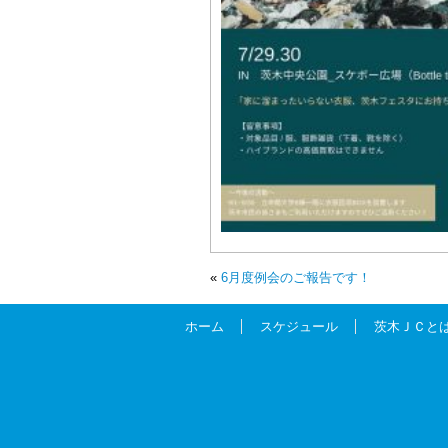
«
6月度例会のご報告です！
ホーム
スケジュール
茨木ＪＣと