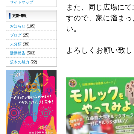
サイトマップ
また、同じ広場にて
更新情報
すので、家に溜まっ
お知らせ
(195)
い。
ブログ
(25)
未分類
(39)
よろしくお願い致し
活動報告
(503)
茨木の魅力
(22)