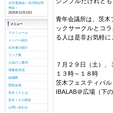
シンプルだけれども
10月度例会＜3LOM合同
例会＞
2025年12月23日
青年会議所は、茨木
メニュー
ックサークルとコラ
スケジュール
る人は是非お気軽に
メンバー紹介
出向者の紹介
リンク集
入会のご案内
７月２９日（土）、
理事長所信
１３時～１８時
組織図
茨木フェスティバル
賛助会員
IBALAB＠広場（下
茨木ＪＣとは
茨木ＪＣの歴史
お問い合わせ