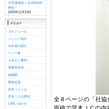
10月度例会＜3LOM合同
例会＞
2025年12月23日
メニュー
スケジュール
メンバー紹介
出向者の紹介
リンク集
入会のご案内
理事長所信
組織図
賛助会員
茨木ＪＣとは
茨木ＪＣの歴史
全８ページの「社協
お問い合わせ
面積で茨木ＪＣの内