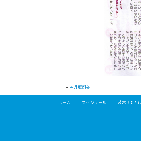
«
４月度例会
ホーム
スケジュール
茨木ＪＣと