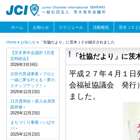
ホーム
お知らせ
スケジュール
活動報告
茨木ＪＣと
Home
»
お知らせ
» 「社協だより」に茨木ＪＣが紹介されました
【茨木青年会議所 1月度
「社協だより」に茨
定時総会】
2026年3月24日
平成２７年４月１日
次世代育成事業＜プロと
一緒に夢を叶える！夢の
会福祉協議会 発行
ステップアップ！＞
2025年12月23日
ました。
11月度例会＜新入会員実
践研修＞
2025年12月23日
まちづくり事業＜いばサ
バ＞
2025年12月23日