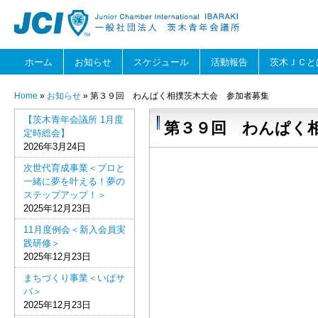
ホーム
お知らせ
スケジュール
活動報告
茨木ＪＣと
Home
»
お知らせ
» 第３９回 わんぱく相撲茨木大会 参加者募集
【茨木青年会議所 1月度
第３９回 わんぱく
定時総会】
2026年3月24日
次世代育成事業＜プロと
一緒に夢を叶える！夢の
ステップアップ！＞
2025年12月23日
11月度例会＜新入会員実
践研修＞
2025年12月23日
まちづくり事業＜いばサ
バ＞
2025年12月23日