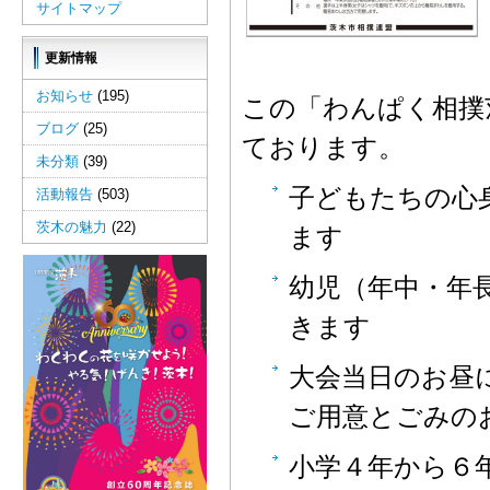
サイトマップ
更新情報
お知らせ
(195)
この「わんぱく相撲
ブログ
(25)
ております。
未分類
(39)
子どもたちの心
活動報告
(503)
茨木の魅力
(22)
ます
幼児（年中・年
きます
大会当日のお昼
ご用意とごみの
小学４年から６