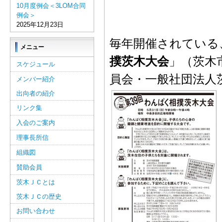
10月度例会＜3LOM合同
例会＞
2025年12月23日
毎年開催されている
メニュー
撲茨木大会
」（茨木
スケジュール
員会・一般社団法人
メンバー紹介
出向者の紹介
リンク集
入会のご案内
理事長所信
組織図
賛助会員
茨木ＪＣとは
茨木ＪＣの歴史
お問い合わせ