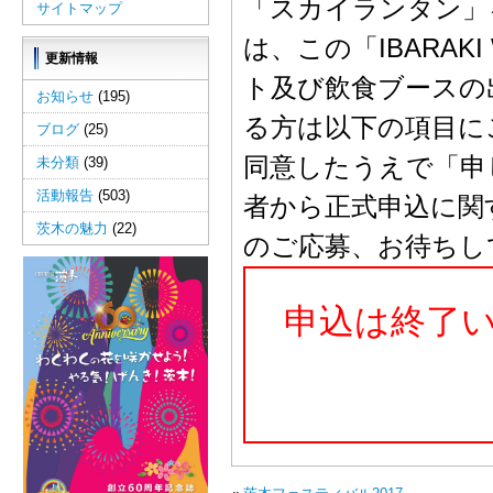
「スカイランタン」
サイトマップ
は、この「IBARAKI
更新情報
ト及び飲食ブースの
お知らせ
(195)
る方は以下の項目に
ブログ
(25)
同意したうえで「申
未分類
(39)
活動報告
(503)
者から正式申込に関
茨木の魅力
(22)
のご応募、お待ちし
申込は終了