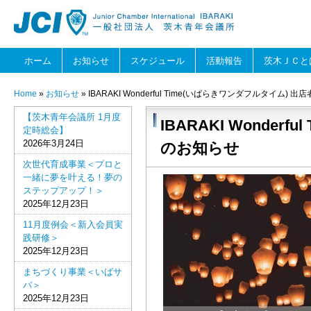
ホーム
お知らせ
スケジュール
活動報告
茨木ＪＣと
Home
»
お知らせ
» IBARAKI Wonderful Time(いばらきワンダフルタイム)
【茨木青年会議所 1月度
IBARAKI Wonde
定時総会】
2026年3月24日
のお知らせ
次世代育成事業＜プロと
一緒に夢を叶える！夢の
ステップアップ！＞
2025年12月23日
11月度例会＜新入会員実
践研修＞
2025年12月23日
まちづくり事業＜いばサ
バ＞
2025年12月23日