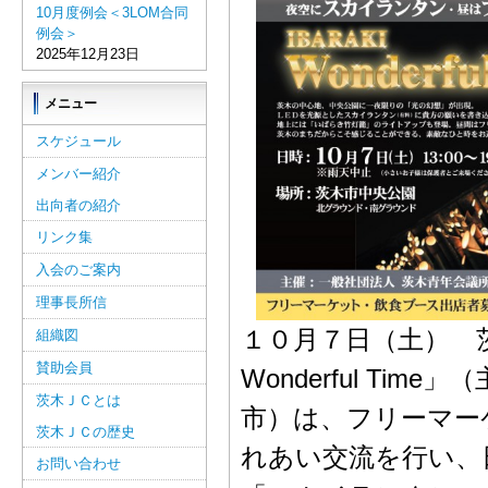
10月度例会＜3LOM合同
例会＞
2025年12月23日
メニュー
スケジュール
メンバー紹介
出向者の紹介
リンク集
入会のご案内
理事長所信
１０月７日（土） 茨
組織図
賛助会員
Wonderful T
茨木ＪＣとは
市）は、フリーマー
茨木ＪＣの歴史
れあい交流を行い、
お問い合わせ