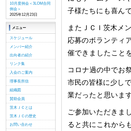
10月度例会＜3LOM合同
例会＞
子様たちにも喜ん
2025年12月23日
またＪＣＩ茨木メ
メニュー
スケジュール
応募のボランティ
メンバー紹介
催できましたこと
出向者の紹介
リンク集
コロナ過の中でお
入会のご案内
市民の皆様に少し
理事長所信
組織図
業だったと思いま
賛助会員
茨木ＪＣとは
ご参加いただきま
茨木ＪＣの歴史
ると共にこれから
お問い合わせ