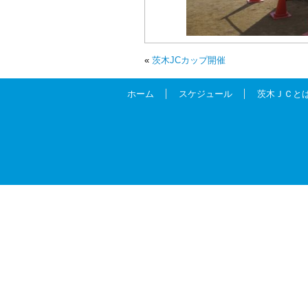
«
茨木JCカップ開催
ホーム
スケジュール
茨木ＪＣと