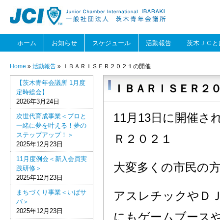
ホーム
お知らせ
スケジュール
活動報告
茨木ＪＣと
Home
»
活動報告
» ＩＢＡＲＩＳＥＲ２０２１の開催
【茨木青年会議所 1月度
ＩＢＡＲＩＳＥＲ２
定時総会】
2026年3月24日
11月13日に開催
次世代育成事業＜プロと
一緒に夢を叶える！夢の
ステップアップ！＞
Ｒ２０２１
2025年12月23日
11月度例会＜新入会員実
大変多くの市民の
践研修＞
2025年12月23日
まちづくり事業＜いばサ
アスレチックやＤ
バ＞
2025年12月23日
にもゲームブース