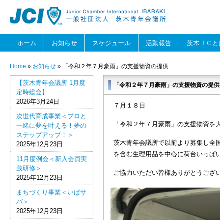
ホーム
お知らせ
スケジュール
活動報告
茨木ＪＣと
Home
»
お知らせ
» 「令和２年７月豪雨」の支援物資の提供
【茨木青年会議所 1月度
「令和２年７月豪雨」の支援物資の提供
定時総会】
2026年3月24日
７月１８日
次世代育成事業＜プロと
「令和２年７月豪雨」の支援物資を
一緒に夢を叶える！夢の
ステップアップ！＞
茨木青年会議所で以前より募集し全
2025年12月23日
を含む生理用品を中心に荷台いっぱ
11月度例会＜新入会員実
践研修＞
ご協力いただい皆様ありがとうござ
2025年12月23日
まちづくり事業＜いばサ
バ＞
2025年12月23日