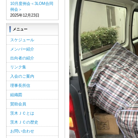
10月度例会＜3LOM合同
例会＞
2025年12月23日
メニュー
スケジュール
メンバー紹介
出向者の紹介
リンク集
入会のご案内
理事長所信
組織図
賛助会員
茨木ＪＣとは
茨木ＪＣの歴史
お問い合わせ