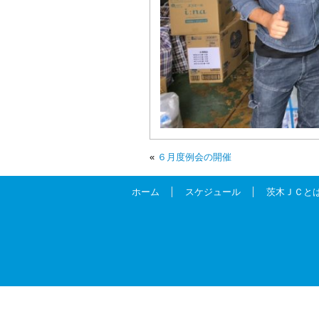
«
６月度例会の開催
ホーム
スケジュール
茨木ＪＣと