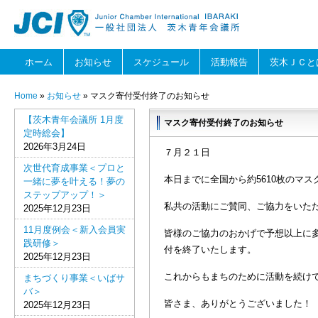
ホーム
お知らせ
スケジュール
活動報告
茨木ＪＣと
Home
»
お知らせ
» マスク寄付受付終了のお知らせ
【茨木青年会議所 1月度
マスク寄付受付終了のお知らせ
定時総会】
2026年3月24日
７月２１日
次世代育成事業＜プロと
本日までに全国から約5610枚のマ
一緒に夢を叶える！夢の
ステップアップ！＞
私共の活動にご賛同、ご協力をいた
2025年12月23日
11月度例会＜新入会員実
皆様のご協力のおかげで予想以上に
践研修＞
付を終了いたします。
2025年12月23日
これからもまちのために活動を続け
まちづくり事業＜いばサ
バ＞
皆さま、ありがとうございました！
2025年12月23日