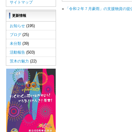
サイトマップ
«
「令和２年７月豪雨」の支援物資の提
更新情報
お知らせ
(195)
ブログ
(25)
未分類
(39)
活動報告
(503)
茨木の魅力
(22)