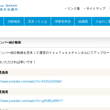
リンク集
サイトマップ
活動報告
茨木ＪＣとは
理事長所信
組織図
入会のご
メンバー紹介動画
メンバー紹介動画を茨木ＪＣ運営のＹｏｕＴｕｂｅチャンネルにてアップロー
聴いただければ幸いです！
委員長
://www.youtube.com/watch?v=KOiVy5tX8e0
委員長
://www.youtube.com/watch?v=g4S9EydWiYY