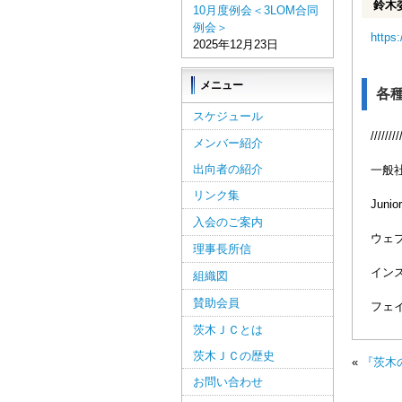
鈴木
10月度例会＜3LOM合同
例会＞
https
2025年12月23日
メニュー
各
スケジュール
////////
メンバー紹介
出向者の紹介
一般
リンク集
Junior
入会のご案内
ウェ
理事長所信
イン
組織図
賛助会員
フェ
茨木ＪＣとは
茨木ＪＣの歴史
«
『茨木
お問い合わせ