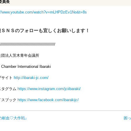
委員長
://www.youtube.com/watch?v=mLHPDzEv1No&t=8s
種ＳＮＳのフォローも宜しくお願いします！
////////////////////////////////////////////////
社団法人茨木青年会議所
 Chamber International Ibaraki
ブサイト
http://ibaraki-jc.com/
スタグラム
https://www.instagram.com/jciibaraki/
イスブック
https://www.facebook.com/ibarakijc/
の献血♡大作戦』
困