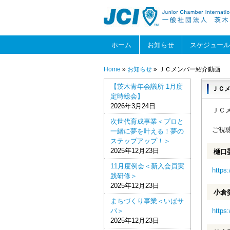
ホーム
お知らせ
スケジュール
Home
»
お知らせ
» ＪＣメンバー紹介動画
【茨木青年会議所 1月度
ＪＣ
定時総会】
2026年3月24日
ＪＣ
次世代育成事業＜プロと
ご視
一緒に夢を叶える！夢の
ステップアップ！＞
2025年12月23日
樋口
11月度例会＜新入会員実
https
践研修＞
2025年12月23日
小倉
まちづくり事業＜いばサ
バ＞
https
2025年12月23日