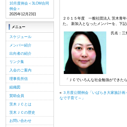
10月度例会＜3LOM合同
例会＞
2025年12月23日
２０１５年度 一般社団法人 茨木青
た。 新加入となったメンバーを、下
メニュー
氏名：三
スケジュール
メンバー紹介
出向者の紹介
リンク集
入会のご案内
理事長所信
「ＪＣでいろんな社会勉強ができた
組織図
«
３月度公開例会「いばらき大家族計画
賛助会員
なで子育て～」
茨木ＪＣとは
茨木ＪＣの歴史
お問い合わせ