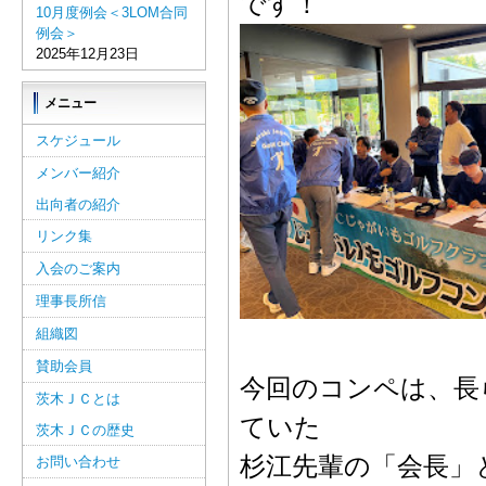
です！
10月度例会＜3LOM合同
例会＞
2025年12月23日
メニュー
スケジュール
メンバー紹介
出向者の紹介
リンク集
入会のご案内
理事長所信
組織図
賛助会員
今回のコンペは、長
茨木ＪＣとは
ていた
茨木ＪＣの歴史
杉江先輩の「会長」
お問い合わせ