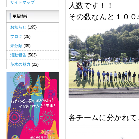
サイトマップ
人数です！！
その数なんと１００
更新情報
お知らせ
(195)
ブログ
(25)
未分類
(39)
活動報告
(503)
茨木の魅力
(22)
各チームに分かれて