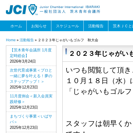
ホーム
お知らせ
スケジュール
活動報告
茨木ＪＣと
Home
»
活動報告
» ２０２３年じゃがいもゴルフ 秋大会
【茨木青年会議所 1月度
２０２３年じゃがい
定時総会】
2026年3月24日
いつも閲覧して頂き
次世代育成事業＜プロと
一緒に夢を叶える！夢の
１０月１８日（水）
ステップアップ！＞
2025年12月23日
「じゃがいもゴルフ
11月度例会＜新入会員実
践研修＞
2025年12月23日
まちづくり事業＜いばサ
スタッフは朝早くか
バ＞
2025年12月23日