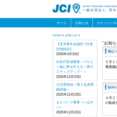
ホーム
お知らせ
スケジュール
Home
»
お知らせ
»
"お知ら
【茨木青年会議所 1月度
定時総会】
馬山
2026年3月24日
次世代育成事業＜プロと
５月１
一緒に夢を叶える！夢の
養護施
ステップアップ！＞
2025年12月23日
11月度例会＜新入会員実
IBAR
践研修＞
2025年12月23日
４月２
まちづくり事業＜いばサ
の取材を
バ＞
2025年12月23日