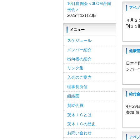
10月度例会＜3LOM合同
アベ
例会＞
2025年12月23日
４月２
刊２５
メニュー
スケジュール
メンバー紹介
健康
出向者の紹介
日本全
リンク集
ンバー
入会のご案内
理事長所信
給付金
組織図
賛助会員
4月2
参加頂
茨木ＪＣとは
茨木ＪＣの歴史
お問い合わせ
アベ