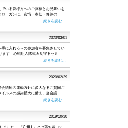
んでいる皆様方へのご冥福とお見舞いを
スローガンに、友情・奉仕・修練の
続きを読む…
2020/03/01
を手に入れろ～の参加者を募集させてい
ります「心戦組入隊式＆見守るセミ
続きを読む…
2020/02/29
当会議所の運動方針に多大なるご賛同ご
ウイルスの感染拡大に備え、当会議
続きを読む…
2019/10/30
定しました！ 「CHILL」とは落ち着いて、