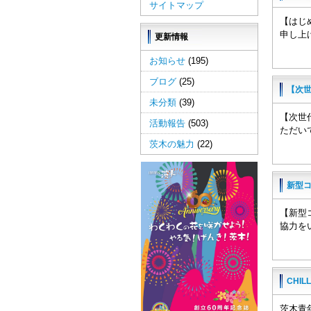
サイトマップ
【はじ
申し上
更新情報
お知らせ
(195)
ブログ
(25)
【次
未分類
(39)
【次世
活動報告
(503)
ただい
茨木の魅力
(22)
新型
【新型
協力を
CHIL
茨木青年