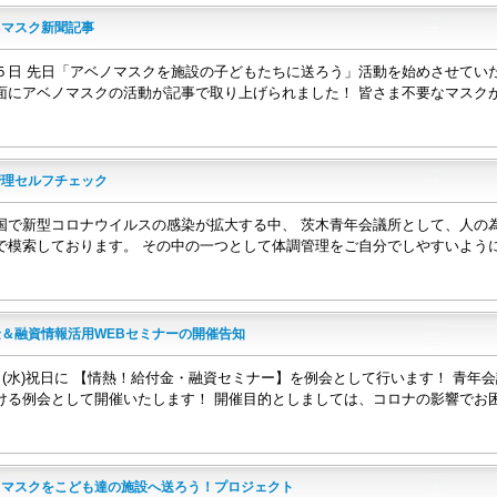
ノマスク新聞記事
５日 先日「アベノマスクを施設の子どもたちに送ろう」活動を始めさせてい
面にアベノマスクの活動が記事で取り上げられました！ 皆さま不要なマスク
管理セルフチェック
国で新型コロナウイルスの感染が拡大する中、 茨木青年会議所として、人の
で模索しております。 その中の一つとして体調管理をご自分でしやすいよう
＆融資情報活用WEBセミナーの開催告知
9日(水)祝日に 【情熱！給付金・融資セミナー】を例会として行います！ 青
ける例会として開催いたします！ 開催目的としましては、コロナの影響でお
ノマスクをこども達の施設へ送ろう！プロジェクト